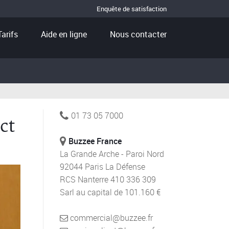
Enquête de satisfaction
Tarifs
Aide en ligne
Nous contacter
01 73 05 7000
ct
Buzzee France
La Grande Arche - Paroi Nord
92044 Paris La Défense
RCS Nanterre 410 336 309
Sarl au capital de 101.160 €
commercial@buzzee.fr