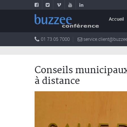
Accueil
01 73 05 7000
service.client@buzzee
Conseils municipaux
à distance