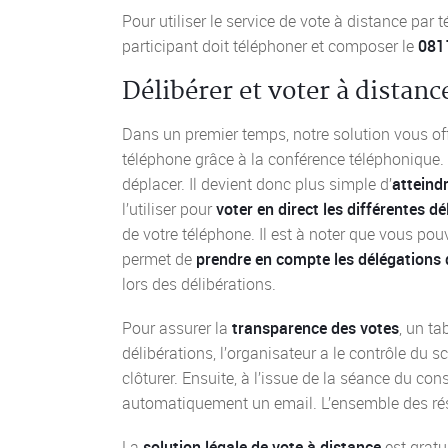
Pour utiliser le service de vote à distance pa
participant doit téléphoner et composer le
081
Délibérer et voter à distanc
Dans un premier temps, notre solution vous offr
téléphone grâce à la conférence téléphonique.
déplacer. Il devient donc plus simple d’
atteind
l’utiliser pour
voter en direct les différentes d
de votre téléphone. Il est à noter que vous pou
permet de
prendre en compte les délégations 
lors des délibérations.
Pour assurer la
transparence des votes
, un ta
délibérations, l’organisateur a le contrôle du 
clôturer. Ensuite, à l’issue de la séance du con
automatiquement un email. L’ensemble des résul
La
solution légale de vote à distance
est gratu