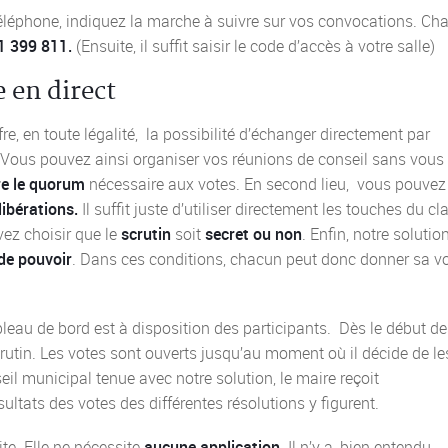
r téléphone, indiquez la marche à suivre sur vos convocations. Ch
1 399 811.
(Ensuite, il suffit saisir le code d’accès à votre salle)
e en direct
e, en toute légalité, la possibilité d’échanger directement par
 Vous pouvez ainsi organiser vos réunions de conseil sans vous
re le quorum
nécessaire aux votes. En second lieu, vous pouvez
élibérations.
Il suffit juste d’utiliser directement les touches du cl
vez choisir que le
scrutin
soit
secret ou non
. Enfin, notre solutio
de pouvoir
. Dans ces conditions, chacun peut donc donner sa v
bleau de bord est à disposition des participants. Dès le début d
scrutin. Les votes sont ouverts jusqu’au moment où il décide de le
seil municipal tenue avec notre solution, le maire reçoit
tats des votes des différentes résolutions y figurent.
ite. Elle ne nécessite
aucune application.
Il n’y a, bien entendu,