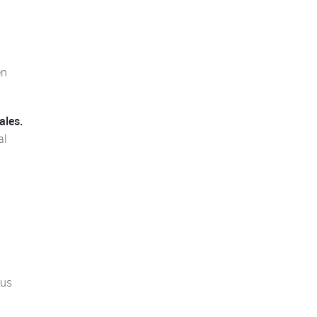
en
ales.
al
ous