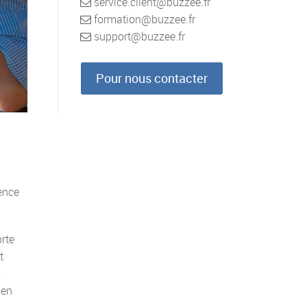
service.client@buzzee.fr
formation@buzzee.fr
support@buzzee.fr
Pour nous contacter
ence
orte
t
s
 en