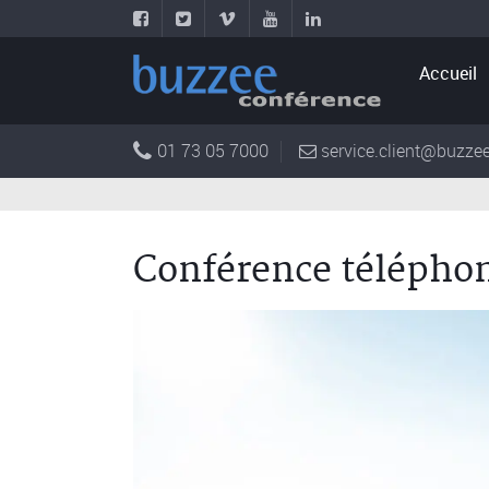
Accueil
01 73 05 7000
service.client@buzzee
Conférence téléphon