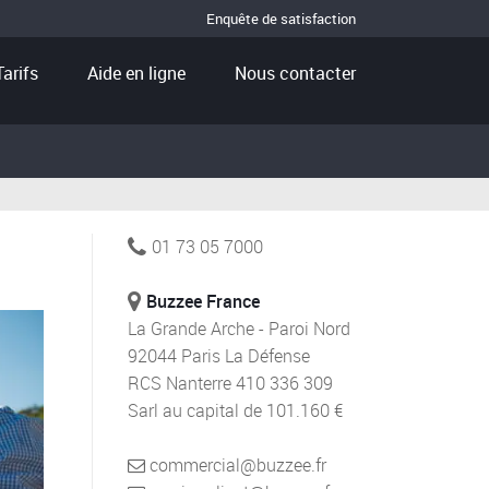
Enquête de satisfaction
Tarifs
Aide en ligne
Nous contacter
01 73 05 7000
Buzzee France
La Grande Arche - Paroi Nord
92044 Paris La Défense
RCS Nanterre 410 336 309
Sarl au capital de 101.160 €
commercial@buzzee.fr