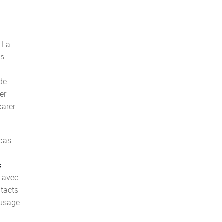
. La
s.
de
er
parer
 pas
s
t avec
tacts
’usage