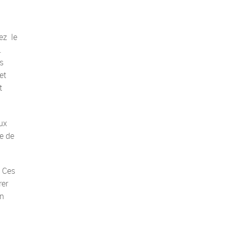
ez le
.
s
et
t
ux
e de
. Ces
rer
un