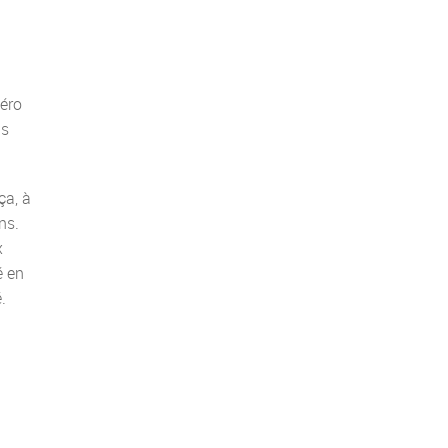
méro
us
ça, à
ns.
x
é en
.