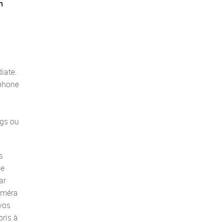
n
iate.
éphone
ngs ou
s
ue
ar
améra
 vos
pris à