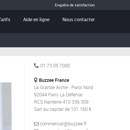
Enquête de satisfaction
Tarifs
Aide en ligne
Nous contacter
01 73 05 7000
Buzzee France
La Grande Arche - Paroi Nord
92044 Paris La Défense
RCS Nanterre 410 336 309
Sarl au capital de 101.160 €
commercial@buzzee.fr