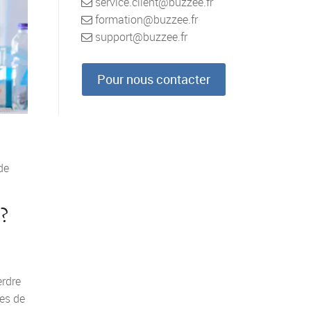
service.client@buzzee.fr
formation@buzzee.fr
support@buzzee.fr
Pour nous contacter
de
e?
erdre
ces de