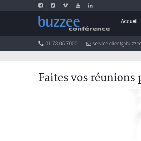
Accueil
01 73 05 7000
service.client@buzzee
Faites vos réunions