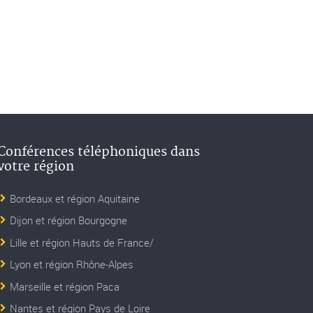
Conférences téléphoniques dans
votre région
Bordeaux et région Aquitaine
Dijon et région Bourgogne
Lille et région Hauts de France/
Lyon et région Rhône-Alpes
Marseille et région Paca
Nantes et région Pays de Loire